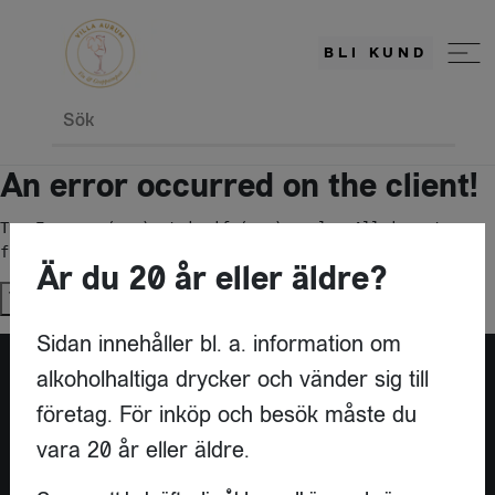
BLI KUND
Sök
An error occurred on the client!
TypeError: c(...).stringify(...).replaceAll is not a 
function
Är du 20 år eller äldre?
Try again
Sidan innehåller bl. a. information om
alkoholhaltiga drycker och vänder sig till
företag. För inköp och besök måste du
vara 20 år eller äldre.
KONTAKT
VILLA AURUM AB