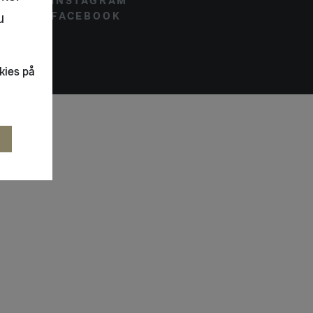
INSTAGRAM
u
FACEBOOK
kies på
R