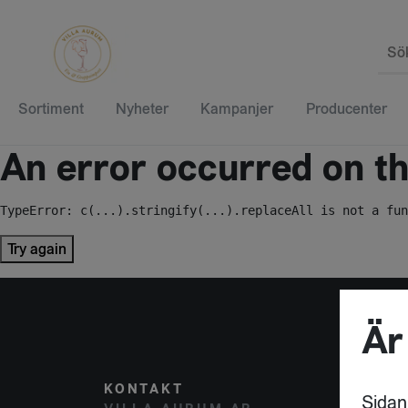
Sö
Sortiment
Nyheter
Kampanjer
Producenter
An error occurred on the
TypeError: c(...).stringify(...).replaceAll is not a fun
Try again
Är
KONTAKT
POST
Sidan