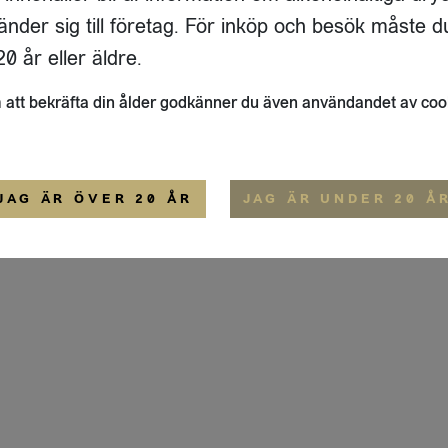
INGEGATAN 14B
HEMSIDA
änder sig till företag. För inköp och besök måste d
56
STOCKHOLM
IGE
0 år eller äldre.
ALLMÄNNA VILLKOR
att bekräfta din ålder godkänner du även användandet av coo
JAG ÄR ÖVER 20 ÅR
JAG ÄR UNDER 20 Å