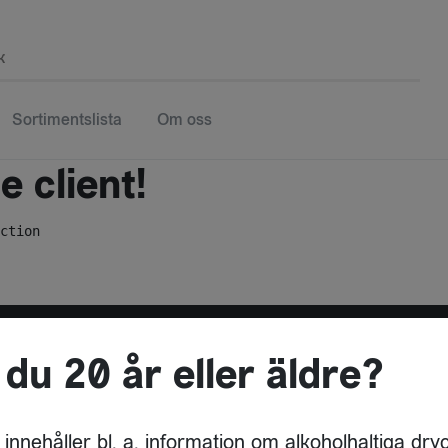
k
Sortimentslista
Om oss
 client!
ction
 du 20 år eller äldre?
ADRESS
VILLA AURUM AB
 innehåller bl. a. information om alkoholhaltiga dry